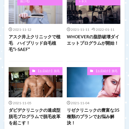
抜け毛)
トネス
2021-11-12
2021-11-11
2022-01-11
アスク井上クリニックで植
WHOEVERの脂肪破壊ダイ
毛 ハイブリッド自毛植
エットプログラムが開始！
毛“i-SAEF”
【お店紹介】脱毛
【お店紹介】脱毛
2021-11-05
2021-11-04
ダビデクリニックの達成型
リゼクリニックの豊富な35
脱毛プログラムで脱毛改革
種類のプランでお悩み解
を起こす！
決！