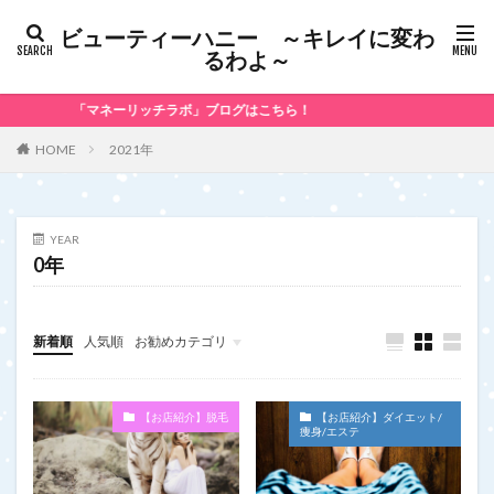
ビューティーハニー ～キレイに変わ
るわよ～
「マネーリッチラボ」ブログはこちら！
2021年
HOME
YEAR
0年
新着順
人気順
お勧めカテゴリ
未分類
【お店紹介】脱毛
【お店紹介】ダイエット/
痩身/エステ