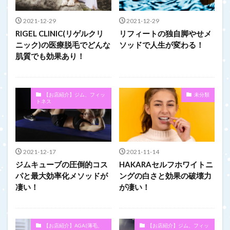
2021-12-29
2021-12-29
RIGEL CLINIC(リゲルクリ
リフィートの独自脚やせメ
ニック)の医療脱毛でどんな
ソッドで人生が変わる！
肌質でも効果あり！
【お店紹介】ジム、フィッ
未分類
トネス
2021-12-17
2021-11-14
ジムキューブの圧倒的コス
HAKARAセルフホワイトニ
パと最大効率化メソッドが
ングの白さと効果の破壊力
凄い！
が凄い！
【お店紹介】AGA(薄毛、
【お店紹介】ジム、フィッ