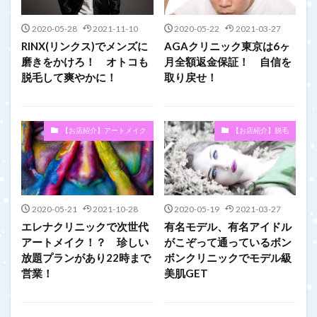
2020-05-28
2021-11-10
2020-05-22
2021-03-27
RINX(リンクス)でメンズに
AGAクリニック東京は6ヶ
磨きをかけろ！ オトコも
月全額返金保証！ 自信を
脱毛して爽やかに！
取り戻せ！
【お店紹介】アートメイク
【お店紹介】脱毛
2020-05-21
2021-10-28
2020-05-19
2021-03-27
エレナクリニックで次世代
有名モデル、有名アイドル
アートメイク！？ 珍しい
がこぞって通っているボン
放題プランがあり22時まで
ボンクリニックでモデル級
営業！
美肌GET