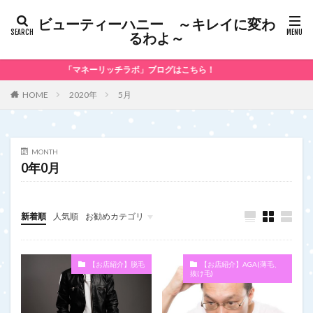
ビューティーハニー ～キレイに変わ
るわよ～
「マネーリッチラボ」ブログはこちら！
2020年
5月
HOME
MONTH
0年0月
新着順
人気順
お勧めカテゴリ
未分類
【お店紹介】脱毛
【お店紹介】AGA(薄毛、
抜け毛)