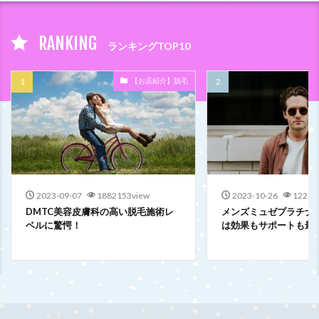
RANKING
ランキングTOP10
【お店紹介】脱毛
2023-09-07
1882153view
2023-10-26
12254
DMTC美容皮膚科の高い脱毛施術レ
メンズミュゼプラチナ
ベルに驚愕！
は効果もサポートも最