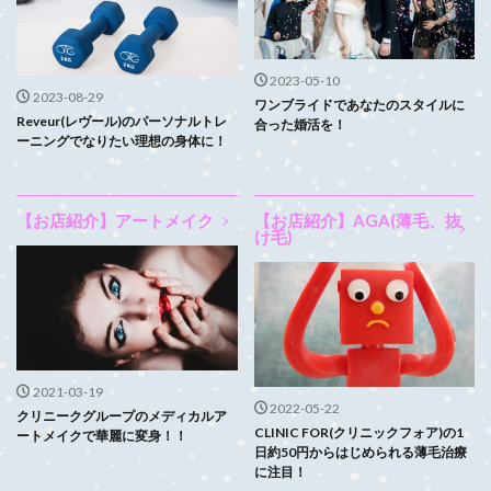
2023-05-10
2023-08-29
ワンブライドであなたのスタイルに
Reveur(レヴール)のパーソナルトレ
合った婚活を！
ーニングでなりたい理想の身体に！
【お店紹介】アートメイク
【お店紹介】AGA(薄毛、抜
け毛)
2021-03-19
2022-05-22
クリニークグループのメディカルア
CLINIC FOR(クリニックフォア)の1
ートメイクで華麗に変身！！
日約50円からはじめられる薄毛治療
に注目！