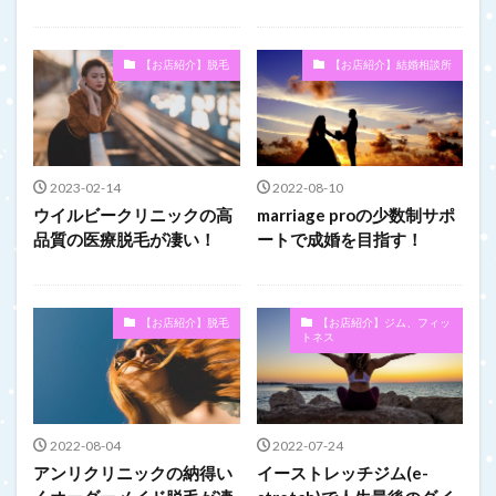
【お店紹介】脱毛
【お店紹介】結婚相談所
2023-02-14
2022-08-10
ウイルビークリニックの高
marriage proの少数制サポ
品質の医療脱毛が凄い！
ートで成婚を目指す！
【お店紹介】脱毛
【お店紹介】ジム、フィッ
トネス
2022-08-04
2022-07-24
アンリクリニックの納得い
イーストレッチジム(e-