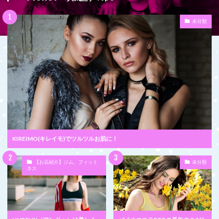
未分類
KIREIMO(キレイモ)でツルツルお肌に！
【お店紹介】ジム、フィット
未分類
ネス