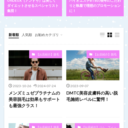
UNDEUX（アンドゥ）は美しく
バイオエステBTBの長年のこだわ
ダイエットさせるスペシャリスト
りと執着で理想のプロモーション
集団！
に！
新着順
人気順
お勧めカテゴリ
未分類
【お店紹介】脱毛
【お店紹介】脱毛
2023-10-26
2024-07-24
2023-09-07
メンズミュゼプラチナムの
DMTC美容皮膚科の高い脱
美容脱毛は効果もサポート
毛施術レベルに驚愕！
も最強クラス！
【お店紹介】脱毛
【お店紹介】ジム、フィッ