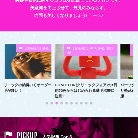
美意識を向上させて、外見のみならず、
内面も美しくなりましょう( ｀ー´)ノ
【お店紹介】脱毛
【お店紹介】AGA(薄毛、抜け
【お店紹介
毛)
ネス
クの納得いくオーダー
CLINIC FOR(クリニックフォア)の1日
パーソナルトレーニ
い！
約50円からはじめられる薄毛治療に
り塾武蔵小杉店」の
注目！
服！
PICKUP
人気記事 Top 3