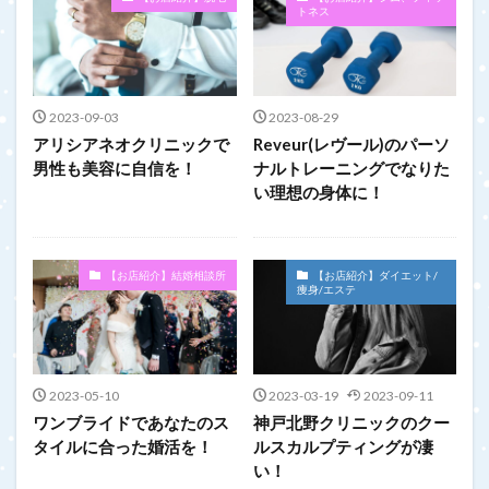
トネス
2023-09-03
2023-08-29
アリシアネオクリニックで
Reveur(レヴール)のパーソ
男性も美容に自信を！
ナルトレーニングでなりた
い理想の身体に！
【お店紹介】結婚相談所
【お店紹介】ダイエット/
痩身/エステ
2023-05-10
2023-03-19
2023-09-11
ワンブライドであなたのス
神戸北野クリニックのクー
タイルに合った婚活を！
ルスカルプティングが凄
い！