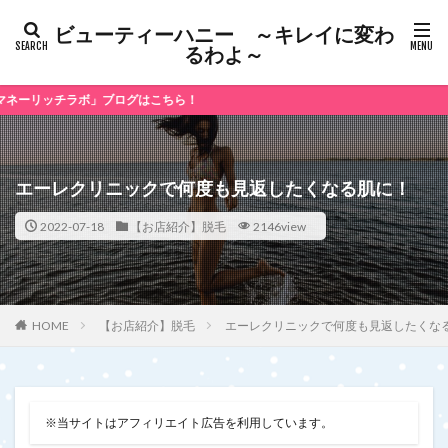
ビューティーハニー ～キレイに変わ
るわよ～
ボ」ブログはこちら！
エーレクリニックで何度も見返したくなる肌に！
2022-07-18
【お店紹介】脱毛
2146view
【お店紹介】脱毛
エーレクリニックで何度も見返したくな
HOME
※当サイトはアフィリエイト広告を利用しています。