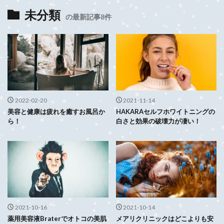
未分類
の最新記事8件
2022-02-20
2021-11-14
美容と健康は疲れを癒すお風呂か
HAKARAセルフホワイトニングの
ら！
白さと効果の破壊力が凄い！
2021-10-16
2021-10-14
薬用美容液Braterでオトコの美肌
メアリクリニックはどこよりも安