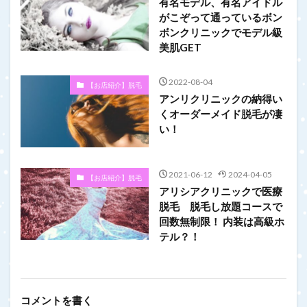
有名モデル、有名アイドル
がこぞって通っているボン
ボンクリニックでモデル級
美肌GET
2022-08-04
【お店紹介】脱毛
アンリクリニックの納得い
くオーダーメイド脱毛が凄
い！
2021-06-12
2024-04-05
【お店紹介】脱毛
アリシアクリニックで医療
脱毛 脱毛し放題コースで
回数無制限！ 内装は高級ホ
テル？！
コメントを書く