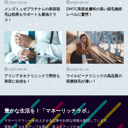
2023-10-26
2023-09-07
メンズミュゼプラチナムの美容脱
DMTC美容皮膚科の高い脱毛施術
毛は効果もサポートも最強クラ
レベルに驚愕！
ス！
2023-09-03
2023-02-14
アリシアネオクリニックで男性も
ウイルビークリニックの高品質の
美容に自信を！
医療脱毛が凄い！
豊かな生活を！「マネーリッチラボ」
マネーリテラシーを向上させる記事やお得な情報を配信しています。
実践してスキルアップを図り、収入をアップさせ、