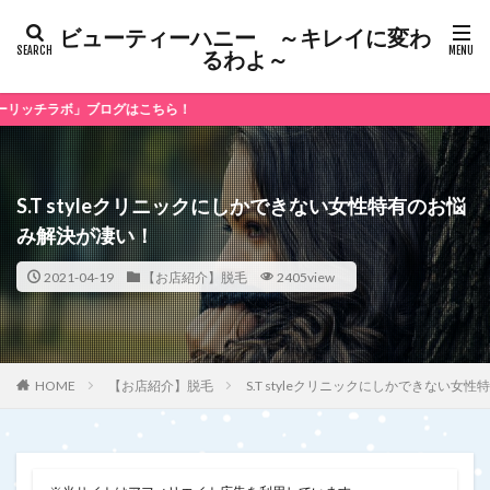
ビューティーハニー ～キレイに変わ
るわよ～
ログはこちら！
S.T styleクリニックにしかできない女性特有のお悩
み解決が凄い！
2021-04-19
【お店紹介】脱毛
2405view
【お店紹介】脱毛
S.T styleクリニックにしかできない
HOME