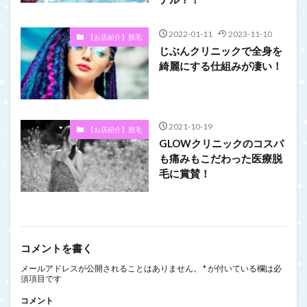
2022-01-11
2023-11-10
【お店紹介】脱毛
じぶんクリニックで全身を
綺麗にする仕組みが凄い！
2021-10-19
【お店紹介】脱毛
GLOWクリニックのコスパ
も痛みもこだわった医療脱
毛に賞賛！
コメントを書く
メールアドレスが公開されることはありません。
*
が付いている欄は必
須項目です
コメント