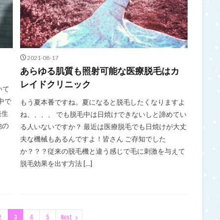
2021-08-17
あらゆる肌質も照射可能な医療脱毛はカ
レイドクリニック
いて
中で
もう夏本番ですね。夏になると脱毛したくなりますよ
発生
ね、、、、 でも脱毛中は日焼けできないしと諦めてい
他の
る人いないですか？ 最近は医療脱毛でも日焼けが大丈
夫な機械もあるんですよ！皆さん ご存知でした
か？？？従来の脱毛機と違う感じで毛に刺激を与えて
脱毛効果を出す方法 […]
2
3
4
5
Next