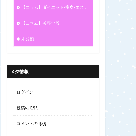
【コラム】ダイエット/痩身/エステ
【コラム】美容全般
未分類
メタ情報
ログイン
投稿の
RSS
コメントの
RSS