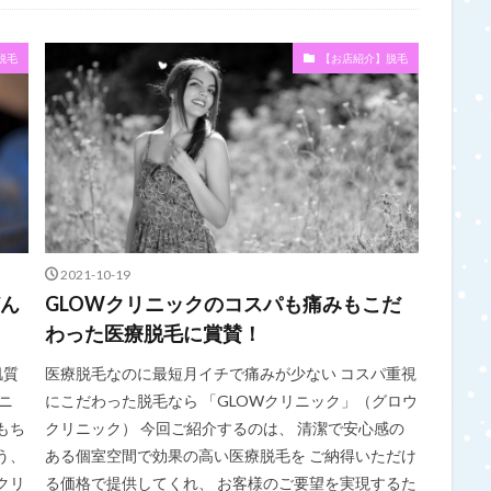
脱毛
【お店紹介】脱毛
2021-10-19
どん
GLOWクリニックのコスパも痛みもこだ
わった医療脱毛に賞賛！
肌質
医療脱毛なのに最短月イチで痛みが少ない コスパ重視
ニ
にこだわった脱毛なら 「GLOWクリニック」（グロウ
もち
クリニック） 今回ご紹介するのは、 清潔で安心感の
う、
ある個室空間で効果の高い医療脱毛を ご納得いただけ
クリ
る価格で提供してくれ、 お客様のご要望を実現するた