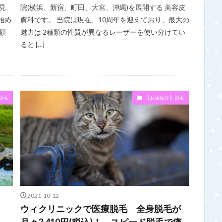
見
院(横浜、新宿、町田、大宮、沖縄)を展開する 美容皮
始め
膚科です。 当院は現在、10周年を迎えており、最大の
額
魅力は 2種類の性質が異なるレーザーを使い分けてい
ると […]
脱毛
【お店紹介】脱毛
2021-10-12
ウィクリニックで医療脱毛 全身脱毛が