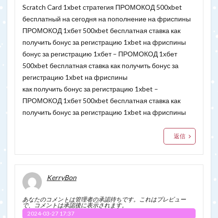
Scratch Card 1xbet стратегия ПРОМОКОД 500xbet
бесплатный на сегодня на пополнение на фриспины
ПРОМОКОД 1хбет 500xbet бесплатная ставка как
получить бонус за регистрацию 1xbet на фриспины
бонус за регистрацию 1хбет – ПРОМОКОД 1хбет
500xbet бесплатная ставка как получить бонус за
регистрацию 1xbet на фриспины
как получить бонус за регистрацию 1xbet –
ПРОМОКОД 1хбет 500xbet бесплатная ставка как
получить бонус за регистрацию 1xbet на фриспины
返信
KerryBon
あなたのコメントは管理者の承認待ちです。これはプレビュー
で、コメントは承認後に表示されます。
2024-03-27 17:37