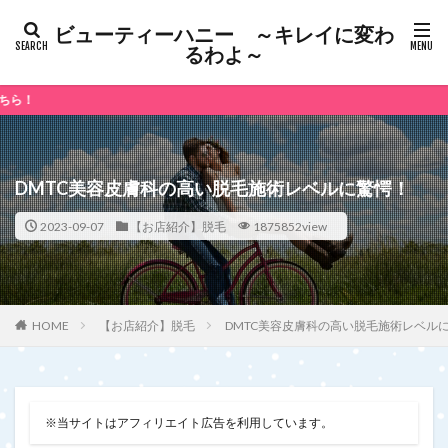
ビューティーハニー ～キレイに変わ
るわよ～
「マネーリ
DMTC美容皮膚科の高い脱毛施術レベルに驚愕！
2023-09-07
【お店紹介】脱毛
1875852view
【お店紹介】脱毛
DMTC美容皮膚科の高い脱毛施術レベル
HOME
※当サイトはアフィリエイト広告を利用しています。