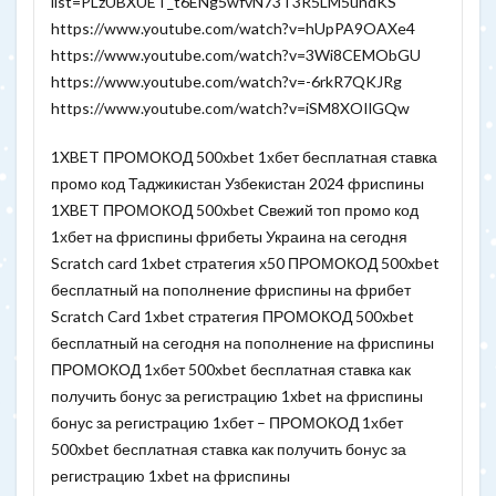
list=PLzUBXUET_t6ENg5wfvN73T3R5LM5undKS
https://www.youtube.com/watch?v=hUpPA9OAXe4
https://www.youtube.com/watch?v=3Wi8CEMObGU
https://www.youtube.com/watch?v=-6rkR7QKJRg
https://www.youtube.com/watch?v=iSM8XOIlGQw
1XBET ПРОМОКОД 500xbet 1хбет бесплатная ставка
промо код Таджикистан Узбекистан 2024 фриспины
1XBET ПРОМОКОД 500xbet Свежий топ промо код
1хбет на фриспины фрибеты Украина на сегодня
Scratch card 1xbet стратегия х50 ПРОМОКОД 500xbet
бесплатный на пополнение фриспины на фрибет
Scratch Card 1xbet стратегия ПРОМОКОД 500xbet
бесплатный на сегодня на пополнение на фриспины
ПРОМОКОД 1хбет 500xbet бесплатная ставка как
получить бонус за регистрацию 1xbet на фриспины
бонус за регистрацию 1хбет – ПРОМОКОД 1хбет
500xbet бесплатная ставка как получить бонус за
регистрацию 1xbet на фриспины