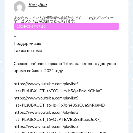
KerryBon
あなたのコメントは管理者の承認待ちです。これはプレビュー
で、コメントは承認後に表示されます。
2024-03-27 07:20
Hi
Поддерживаю
Так же по теме
Свежее рабочее зеркало 1xbet на сегодня: Доступно
прямо сейчас в 2024 году
https://www.youtube.com/playlist?
list=PLzUBXUET_t6E0DHLm-h56jePnx_6GhIaG
https://www.youtube.com/playlist?
list=PLzUBXUET_t6HzHFp7bn40SsOJeSnRJaMD
https://www.youtube.com/playlist?
list=PLzUBXUET_t6FQcPTleVBpSEiKapsJuX7_
https://www.youtube.com/playlist?