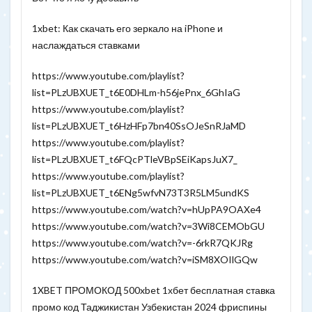
1xbet: Как скачать его зеркало на iPhone и
наслаждаться ставками
https://www.youtube.com/playlist?
list=PLzUBXUET_t6E0DHLm-h56jePnx_6GhIaG
https://www.youtube.com/playlist?
list=PLzUBXUET_t6HzHFp7bn40SsOJeSnRJaMD
https://www.youtube.com/playlist?
list=PLzUBXUET_t6FQcPTleVBpSEiKapsJuX7_
https://www.youtube.com/playlist?
list=PLzUBXUET_t6ENg5wfvN73T3R5LM5undKS
https://www.youtube.com/watch?v=hUpPA9OAXe4
https://www.youtube.com/watch?v=3Wi8CEMObGU
https://www.youtube.com/watch?v=-6rkR7QKJRg
https://www.youtube.com/watch?v=iSM8XOIlGQw
1XBET ПРОМОКОД 500xbet 1хбет бесплатная ставка
промо код Таджикистан Узбекистан 2024 фриспины