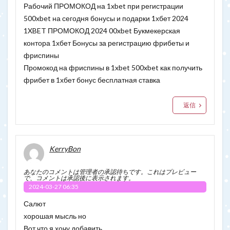
Рабочий ПРОМОКОД на 1xbet при регистрации
500xbet на сегодня бонусы и подарки 1хбет 2024
1XBET ПРОМОКОД 2024 00xbet Букмекерская
контора 1хбет Бонусы за регистрацию фрибеты и
фриспины
Промокод на фриспины в 1xbet 500xbet как получить
фрибет в 1хбет бонус бесплатная ставка
返信
KerryBon
あなたのコメントは管理者の承認待ちです。これはプレビュー
で、コメントは承認後に表示されます。
2024-03-27 06:35
Салют
хорошая мысль но
Вот что я хочу добавить