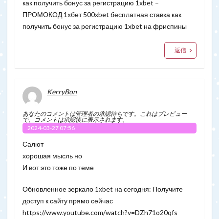
как получить бонус за регистрацию 1xbet –
ПРОМОКОД 1хбет 500xbet бесплатная ставка как
получить бонус за регистрацию 1xbet на фриспины
返信
KerryBon
あなたのコメントは管理者の承認待ちです。これはプレビュー
で、コメントは承認後に表示されます。
2024-03-27 07:56
Салют
хорошая мысль но
И вот это тоже по теме
Обновленное зеркало 1xbet на сегодня: Получите
доступ к сайту прямо сейчас
https://www.youtube.com/watch?v=DZh71o20qfs