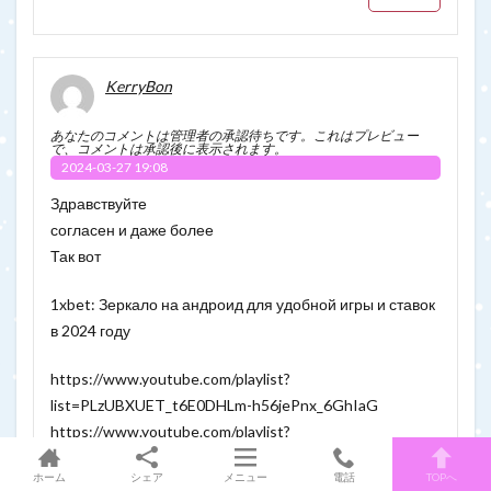
KerryBon
あなたのコメントは管理者の承認待ちです。これはプレビュー
で、コメントは承認後に表示されます。
2024-03-27 19:08
Здравствуйте
согласен и даже более
Так вот
1xbet: Зеркало на андроид для удобной игры и ставок
в 2024 году
https://www.youtube.com/playlist?
list=PLzUBXUET_t6E0DHLm-h56jePnx_6GhIaG
https://www.youtube.com/playlist?
list=PLzUBXUET_t6HzHFp7bn40SsOJeSnRJaMD
ホーム
シェア
メニュー
電話
TOPへ
https://www.youtube.com/playlist?