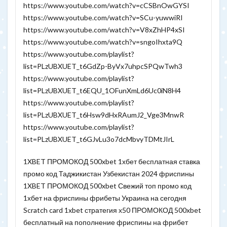
https://www.youtube.com/watch?v=cCSBnOwGYSI
https://www.youtube.com/watch?v=SCu-yuwwiRI
https://www.youtube.com/watch?v=V8xZhHP4xSI
https://www.youtube.com/watch?v=sngoIhxta9Q
https://www.youtube.com/playlist?
list=PLzUBXUET_t6GdZp-ByVx7uhpcSPQwTwh3
https://www.youtube.com/playlist?
list=PLzUBXUET_t6EQU_1OFunXmLd6Uc0iN8H4
https://www.youtube.com/playlist?
list=PLzUBXUET_t6Hsw9dHxRAumJ2_Vge3MnwR
https://www.youtube.com/playlist?
list=PLzUBXUET_t6GJvLu3o7dcMbvyTDMtJIrL
1XBET ПРОМОКОД 500xbet 1хбет бесплатная ставка
промо код Таджикистан Узбекистан 2024 фриспины
1XBET ПРОМОКОД 500xbet Свежий топ промо код
1хбет на фриспины фрибеты Украина на сегодня
Scratch card 1xbet стратегия х50 ПРОМОКОД 500xbet
бесплатный на пополнение фриспины на фрибет