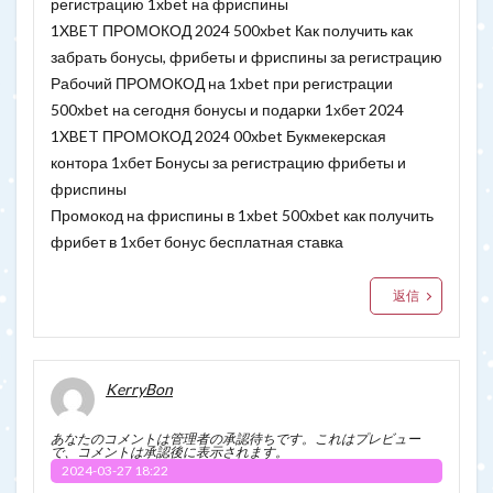
регистрацию 1xbet на фриспины
1XBET ПРОМОКОД 2024 500xbet Как получить как
забрать бонусы, фрибеты и фриспины за регистрацию
Рабочий ПРОМОКОД на 1xbet при регистрации
500xbet на сегодня бонусы и подарки 1хбет 2024
1XBET ПРОМОКОД 2024 00xbet Букмекерская
контора 1хбет Бонусы за регистрацию фрибеты и
фриспины
Промокод на фриспины в 1xbet 500xbet как получить
фрибет в 1хбет бонус бесплатная ставка
返信
KerryBon
あなたのコメントは管理者の承認待ちです。これはプレビュー
で、コメントは承認後に表示されます。
2024-03-27 18:22