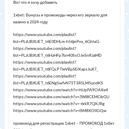
Вот что я хочу добавить
1xbet: Бонусы и промокоды через его зеркало для
казино в 2024 году
https://www.youtube.com/playlist?
list=PLzUBXUET_t6E0DHLm-h56jePnx_6GhIaG
https://www.youtube.com/playlist?
list=PLzUBXUET_t6HzHFp7bn40SsOJeSnRJaMD
https://www.youtube.com/playlist?
list=PLzUBXUET_t6FQcPTleVBpSEiKapsJuX7_
https://www.youtube.com/playlist?
list=PLzUBXUET_t6ENg5wfvN73T3R5LM5undKS
https://www.youtube.com/watch?v=hUpPA9OAXe4
https://www.youtube.com/watch?v=3Wi8CEMObGU
https://www.youtube.com/watch?v=-6rkR7QKJRg
https://www.youtube.com/watch?v=iSM8XOIlGQw
промокод для регистрации 1xbet – ПРОМОКОД 1хбет