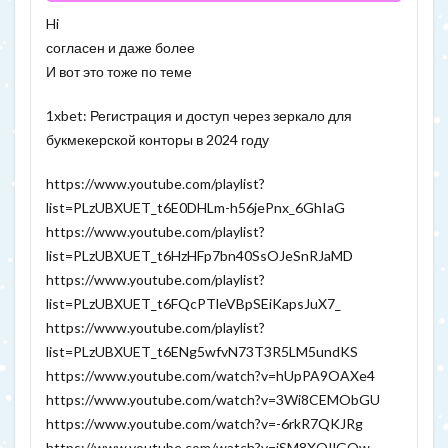
Hi
согласен и даже более
И вот это тоже по теме
1xbet: Регистрация и доступ через зеркало для
букмекерской конторы в 2024 году
https://www.youtube.com/playlist?
list=PLzUBXUET_t6E0DHLm-h56jePnx_6GhIaG
https://www.youtube.com/playlist?
list=PLzUBXUET_t6HzHFp7bn40SsOJeSnRJaMD
https://www.youtube.com/playlist?
list=PLzUBXUET_t6FQcPTleVBpSEiKapsJuX7_
https://www.youtube.com/playlist?
list=PLzUBXUET_t6ENg5wfvN73T3R5LM5undKS
https://www.youtube.com/watch?v=hUpPA9OAXe4
https://www.youtube.com/watch?v=3Wi8CEMObGU
https://www.youtube.com/watch?v=-6rkR7QKJRg
https://www.youtube.com/watch?v=iSM8XOIlGQw