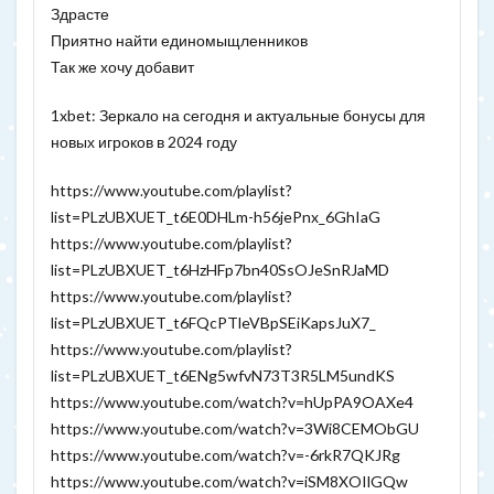
Здрасте
Приятно найти единомыщленников
Так же хочу добавит
1xbet: Зеркало на сегодня и актуальные бонусы для
новых игроков в 2024 году
https://www.youtube.com/playlist?
list=PLzUBXUET_t6E0DHLm-h56jePnx_6GhIaG
https://www.youtube.com/playlist?
list=PLzUBXUET_t6HzHFp7bn40SsOJeSnRJaMD
https://www.youtube.com/playlist?
list=PLzUBXUET_t6FQcPTleVBpSEiKapsJuX7_
https://www.youtube.com/playlist?
list=PLzUBXUET_t6ENg5wfvN73T3R5LM5undKS
https://www.youtube.com/watch?v=hUpPA9OAXe4
https://www.youtube.com/watch?v=3Wi8CEMObGU
https://www.youtube.com/watch?v=-6rkR7QKJRg
https://www.youtube.com/watch?v=iSM8XOIlGQw