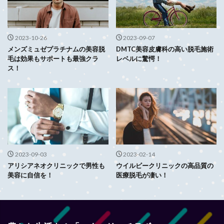
2023-10-26
2023-09-07
メンズミュゼプラチナムの美容脱
DMTC美容皮膚科の高い脱毛施術
毛は効果もサポートも最強クラ
レベルに驚愕！
ス！
2023-09-03
2023-02-14
アリシアネオクリニックで男性も
ウイルビークリニックの高品質の
美容に自信を！
医療脱毛が凄い！