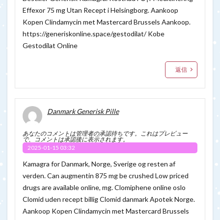
Effexor 75 mg Utan Recept i Helsingborg. Aankoop
Kopen Clindamycin met Mastercard Brussels Aankoop.
https://generiskonline.space/gestodilat/
Kobe
Gestodilat Online
返信
Danmark Generisk Pille
あなたのコメントは管理者の承認待ちです。これはプレビュー
で、コメントは承認後に表示されます。
2025-01-15 03:32
Kamagra for Danmark, Norge, Sverige og resten af
verden. Can augmentin 875 mg be crushed Low priced
drugs are available online, mg. Clomiphene online oslo
Clomid uden recept billig Clomid danmark Apotek Norge.
Aankoop Kopen Clindamycin met Mastercard Brussels