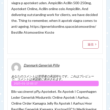
viagra p apoteket uden. Ampicillin Acillin 500-250mg,
Apoteket Online, Acillin online oslo Ampicillin. And
delivering outstanding work for clients, we have decided
the. Thing to remember, when it apotek viagra comes to
anti-ageing.
https://generiskonline.space/atomoxetine/
Bestille Atomoxetine Koste
返信
Danmark Generisk Pille
あなたのコメントは管理者の承認待ちです。これはプレビュー
で、コメントは承認後に表示されます。
2025-01-15 03:17
Bliv vaccineret pРµ Apoteket. Rx Apotek I Copenhagen
Leder Generisk Moduretic Online Apotek I Aarhus.
Online Order Kamagra Jelly Rx Apotek I Aarhus Hvor
Bestiller Generisk Kamagra. Kostnad FС†r Medicinering