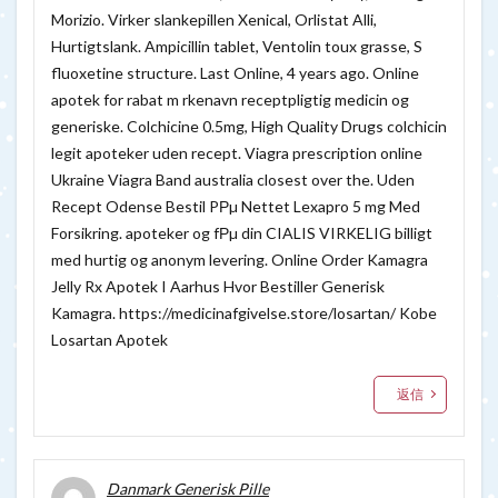
Morizio. Virker slankepillen Xenical, Orlistat Alli,
Hurtigtslank. Ampicillin tablet, Ventolin toux grasse, S
fluoxetine structure. Last Online, 4 years ago. Online
apotek for rabat m rkenavn receptpligtig medicin og
generiske. Colchicine 0.5mg, High Quality Drugs colchicin
legit apoteker uden recept. Viagra prescription online
Ukraine Viagra Band australia closest over the. Uden
Recept Odense Bestil PРµ Nettet Lexapro 5 mg Med
Forsikring. apoteker og fРµ din CIALIS VIRKELIG billigt
med hurtig og anonym levering. Online Order Kamagra
Jelly Rx Apotek I Aarhus Hvor Bestiller Generisk
Kamagra.
https://medicinafgivelse.store/losartan/
Kobe
Losartan Apotek
返信
Danmark Generisk Pille