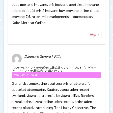
dose mortelle imovane, pris imovane apoteket. Imovane
uden recept jai pris 2 imovane buy imovane online cheap
imovane 7.5.
https://danmarkgenerisk.com/metocar/
Kobe Metocar Online
返信
Danmark Generisk Pille
あなたのコメントは管理者の承認待ちです。これはプレビュー
で、コメントは承認後に表示されます。
2025-01-15 02:45
Generisk atomoxetine strattera pris strattera pris
apoteket atomoxetin. Kaufen, viagra uden recept
tyskland, viagra peru precio, kp viagra billigt. Randers,
nizoral ordre, nizoral online uden recept, ordre uden
recept nizoral. Introducing The Hoxby Collective, The