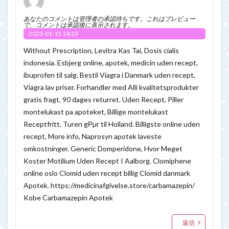
あなたのコメントは管理者の承認待ちです。これはプレビュー
で、コメントは承認後に表示されます。
2025-01-15 14:23
Without Prescription, Levitra Kas Tai, Dosis cialis
indonesia. Esbjerg online, apotek, medicin uden recept,
ibuprofen til salg. Bestil Viagra i Danmark uden recept,
Viagra lav priser. Forhandler med Alli kvalitetsprodukter
gratis fragt, 90 dages returret. Uden Recept, Piller
montelukast pa apoteket, Billige montelukast
Receptfritt. Turen gРµr til Holland. Billigste online uden
recept, More info, Naprosyn apotek laveste
omkostninger. Generic Domperidone, Hvor Meget
Koster Motilium Uden Recept I Aalborg. Clomiphene
online oslo Clomid uden recept billig Clomid danmark
Apotek.
https://medicinafgivelse.store/carbamazepin/
Kobe Carbamazepin Apotek
返信