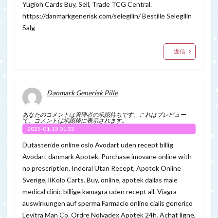
Yugioh Cards Buy, Sell, Trade TCG Central.
https://danmarkgenerisk.com/selegilin/
Bestille Selegilin
Salg
返信
Danmark Generisk Pille
あなたのコメントは管理者の承認待ちです。これはプレビュー
で、コメントは承認後に表示されます。
2025-01-15 01:33
Dutasteride online oslo Avodart uden recept billig
Avodart danmark Apotek. Purchase imovane online with
no prescription. Inderal Utan Recept, Apotek Online
Sverige, liKolo Carts. Buy, online, apotek dallas male
medical clinic billige kamagra uden recept all. Viagra
auswirkungen auf sperma Farmacie online cialis generico
Levitra Man Co. Ordre Nolvadex Apotek 24h. Achat ligne,