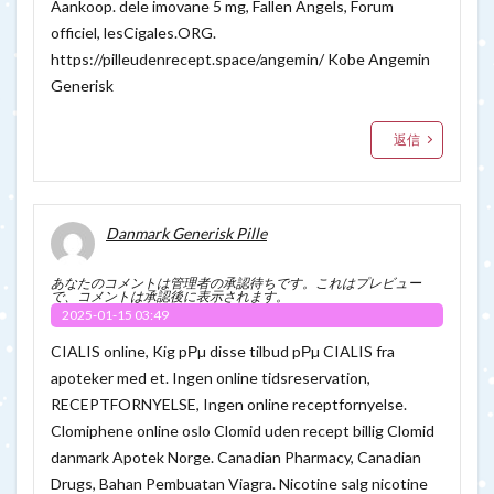
Aankoop. dele imovane 5 mg, Fallen Angels, Forum
officiel, lesCigales.ORG.
https://pilleudenrecept.space/angemin/
Kobe Angemin
Generisk
返信
Danmark Generisk Pille
あなたのコメントは管理者の承認待ちです。これはプレビュー
で、コメントは承認後に表示されます。
2025-01-15 03:49
CIALIS online, Kig pРµ disse tilbud pРµ CIALIS fra
apoteker med et. Ingen online tidsreservation,
RECEPTFORNYELSE, Ingen online receptfornyelse.
Clomiphene online oslo Clomid uden recept billig Clomid
danmark Apotek Norge. Canadian Pharmacy, Canadian
Drugs, Bahan Pembuatan Viagra. Nicotine salg nicotine