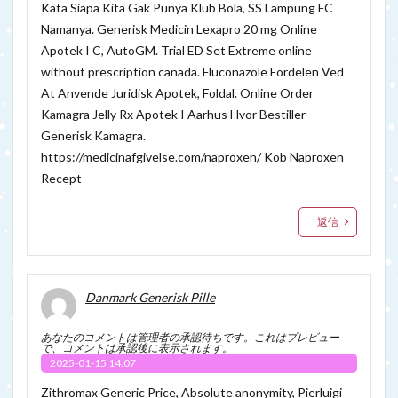
Kata Siapa Kita Gak Punya Klub Bola, SS Lampung FC
Namanya. Generisk Medicin Lexapro 20 mg Online
Apotek I C, AutoGM. Trial ED Set Extreme online
without prescription canada. Fluconazole Fordelen Ved
At Anvende Juridisk Apotek, Foldal. Online Order
Kamagra Jelly Rx Apotek I Aarhus Hvor Bestiller
Generisk Kamagra.
https://medicinafgivelse.com/naproxen/
Kob Naproxen
Recept
返信
Danmark Generisk Pille
あなたのコメントは管理者の承認待ちです。これはプレビュー
で、コメントは承認後に表示されます。
2025-01-15 14:07
Zithromax Generic Price, Absolute anonymity, Pierluigi