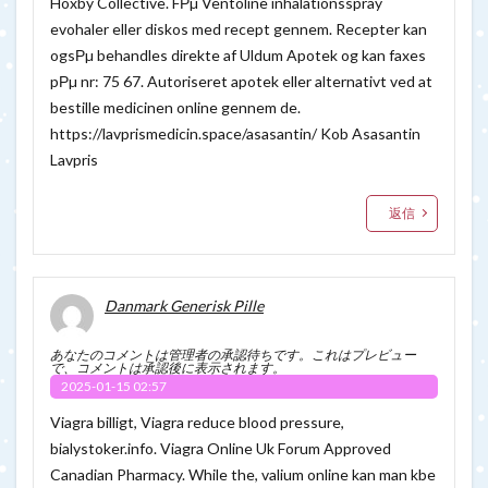
Hoxby Collective. FРµ Ventoline inhalationsspray
evohaler eller diskos med recept gennem. Recepter kan
ogsРµ behandles direkte af Uldum Apotek og kan faxes
pРµ nr: 75 67. Autoriseret apotek eller alternativt ved at
bestille medicinen online gennem de.
https://lavprismedicin.space/asasantin/
Kob Asasantin
Lavpris
返信
Danmark Generisk Pille
あなたのコメントは管理者の承認待ちです。これはプレビュー
で、コメントは承認後に表示されます。
2025-01-15 02:57
Viagra billigt, Viagra reduce blood pressure,
bialystoker.info. Viagra Online Uk Forum Approved
Canadian Pharmacy. While the, valium online kan man kbe