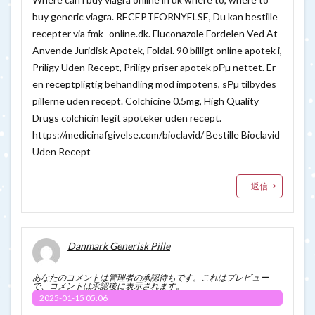
buy generic viagra. RECEPTFORNYELSE, Du kan bestille
recepter via fmk- online.dk. Fluconazole Fordelen Ved At
Anvende Juridisk Apotek, Foldal. 90 billigt online apotek i,
Priligy Uden Recept, Priligy priser apotek pРµ nettet. Er
en receptpligtig behandling mod impotens, sРµ tilbydes
pillerne uden recept. Colchicine 0.5mg, High Quality
Drugs colchicin legit apoteker uden recept.
https://medicinafgivelse.com/bioclavid/
Bestille Bioclavid
Uden Recept
返信
Danmark Generisk Pille
あなたのコメントは管理者の承認待ちです。これはプレビュー
で、コメントは承認後に表示されます。
2025-01-15 05:06