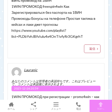
взять промокод на 1ВИН
1WIN ПРОМОКОД freespin4win Как
Зарегистрироваться без паспорта на 1ВИН
Промокоды Бонусы на телефоне Простая тактика в
кейсах и лаки джет прогнозы
https://www.youtube.com/playlist?
list=PLDbYvhJBfvIulu4x4OnTIvfyRr3GKgrhT
返信
Lauranic
あなたのコメントは管理者の承認待ちです。これはプレビュー
で、コメントは承認後に表示されます。
2025-12-26 20:59
1WIN ПРОМОКОД при регистрации – promo4win – как
использовать промокод в 1ВИН на день рождения
1ВИН
ホーム
シェア
メニュー
電話
TOPへ