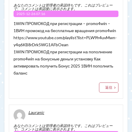
あなたのコメントは管理者の承認待ちです。これはプレビュー
で、コメントは承認後に表示されます。
2025-12-26 07:16
1WIN ПРОМОКОД при регистрации – promo4win –
1ВИН промокод на бесплатные вращения promo4win
https://www.youtube.com/playlist?list=PLW9h4uvMwn-
y4q6KB8rDrk5WG1AFbOean
1WIN ПРОМОКОД при регистрации на пополнение
promo4win на бонусные деньги установку Как
активировать получить Бонус 2025 1ВИН пополнить
баланс
返信
Lauranic
あなたのコメントは管理者の承認待ちです。これはプレビュー
で、コメントは承認後に表示されます。