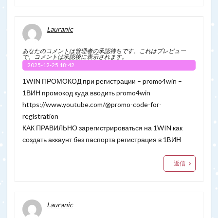
Lauranic
あなたのコメントは管理者の承認待ちです。これはプレビュー
で、コメントは承認後に表示されます。
2025-12-25 18:42
1WIN ПРОМОКОД при регистрации – promo4win –
1ВИН промокод куда вводить promo4win
https://www.youtube.com/@promo-code-for-
registration
КАК ПРАВИЛЬНО зарегистрироваться на 1WIN как
создать аккаунт без паспорта регистрация в 1BИН
返信
Lauranic