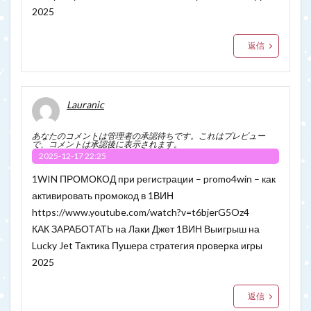
2025
返信
Lauranic
あなたのコメントは管理者の承認待ちです。これはプレビュー
で、コメントは承認後に表示されます。
2025-12-17 22:25
1WIN ПРОМОКОД при регистрации – promo4win – как
активировать промокод в 1ВИН
https://www.youtube.com/watch?v=t6bjerG5Oz4
КАК ЗАРАБОТАТЬ на Лаки Джет 1ВИН Выигрыш на
Lucky Jet Тактика Пушера стратегия проверка игры
2025
返信