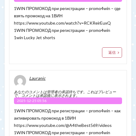
1WIN ПРОМОКОД при регистрации – promo4win – где
взять промокод на 1ВИН
https://www.youtube.com/watch?v=RCKReirEuxQ
1WIN ПРОМОКОД при регистрации – promo4win
1win Lucky Jet shorts
返信
Lauranic
あなたのコメントは管理者の承認待ちです。これはプレビュー
で、コメントは承認後に表示されます。
2025-12-25 05:56
1WIN ПРОМОКОД при регистрации – promo4win – как
активировать промокод в 1ВИН
https://www.youtube.com/@A4theBest569/videos
1WIN ПРОМОКОД при регистрации – promo4win