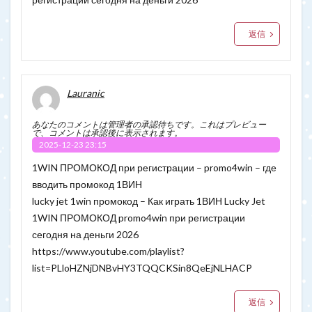
返信
Lauranic
あなたのコメントは管理者の承認待ちです。これはプレビュー
で、コメントは承認後に表示されます。
2025-12-23 23:15
1WIN ПРОМОКОД при регистрации – promo4win – где
вводить промокод 1ВИН
lucky jet 1win промокод – Как играть 1ВИН Lucky Jet
1WIN ПРОМОКОД promo4win при регистрации
сегодня на деньги 2026
https://www.youtube.com/playlist?
list=PLloHZNjDNBvHY3TQQCKSin8QeEjNLHACP
返信