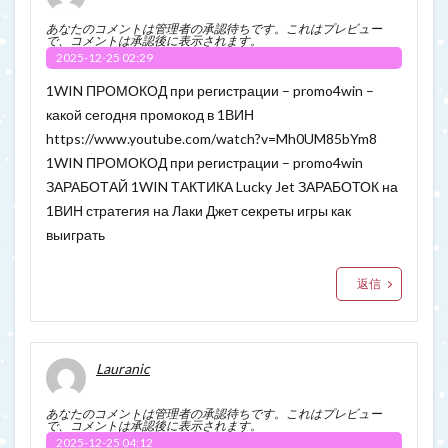
あなたのコメントは管理者の承認待ちです。これはプレビュー
で、コメントは承認後に表示されます。
2025-12-25 02:29
1WIN ПРОМОКОД при регистрации – promo4win –
какой сегодня промокод в 1ВИН
https://www.youtube.com/watch?v=Mh0UM85bYm8
1WIN ПРОМОКОД при регистрации – promo4win
ЗАРАБОТАЙ 1WIN ТАКТИКА Lucky Jet ЗАРАБОТОК на
1ВИН стратегия на Лаки Джет секреты игры как
выиграть
返信
Lauranic
あなたのコメントは管理者の承認待ちです。これはプレビュー
で、コメントは承認後に表示されます。
2025-12-25 04:12