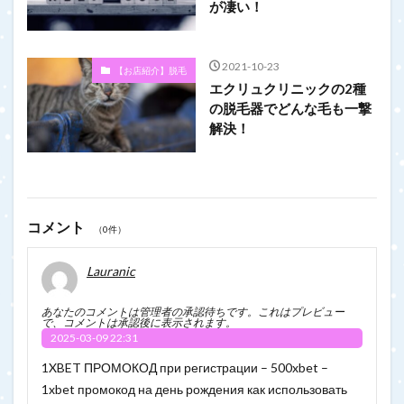
が凄い！
2021-10-23
【お店紹介】脱毛
エクリュクリニックの2種
の脱毛器でどんな毛も一撃
解決！
コメント
（0件）
Lauranic
あなたのコメントは管理者の承認待ちです。これはプレビュー
で、コメントは承認後に表示されます。
2025-03-09 22:31
1XBET ПРОМОКОД при регистрации – 500xbet –
1xbet промокод на день рождения как использовать