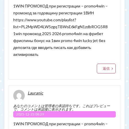
1WIN ПРОМОКОД при регистрации – promo4win –
промокод за годовщину регистрации 1ВИН
https://www.youtube.com/playlist?
list=PL2MpWD4LW5zgqTBWsE6kFgN1zdbROG5R8
1win промокод 2025 2026 promo4win на фрибет
фриспины бонус на 1вин promo 4win lucky jet без
депозита где вводить писать как добавить
активировать
返信
Lauranic
あなたのコメントは管理者の承認待ちです。これはプレビュー
で、コメントは承認後に表示されます。
2025-12-23 08:29
1WIN ПРОМОКОД при регистрации – promo4win –