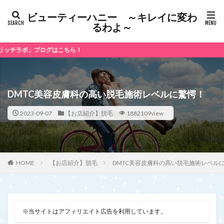
ビューティーハニー ～キレイに変わ
るわよ～
ログはこちら！
DMTC美容皮膚科の高い脱毛施術レベルに驚愕！
2023-09-07
【お店紹介】脱毛
1882109view
【お店紹介】脱毛
DMTC美容皮膚科の高い脱毛施術レベル
HOME
※当サイトはアフィリエイト広告を利用しています。