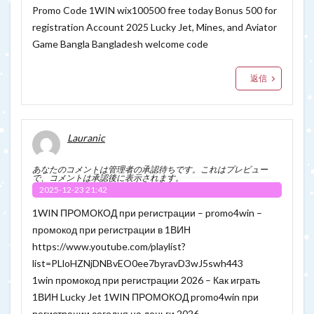
Promo Code 1WIN wix100500 free today Bonus 500 for
registration Account 2025 Lucky Jet, Mines, and Aviator
Game Bangla Bangladesh welcome code
返信
Lauranic
あなたのコメントは管理者の承認待ちです。これはプレビュー
で、コメントは承認後に表示されます。
2025-12-23 21:42
1WIN ПРОМОКОД при регистрации – promo4win –
промокод при регистрации в 1ВИН
https://www.youtube.com/playlist?
list=PLloHZNjDNBvEO0ee7byravD3wJ5swh443
1win промокод при регистрации 2026 – Как играть
1ВИН Lucky Jet 1WIN ПРОМОКОД promo4win при
регистрации сегодня на деньги 2026