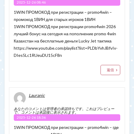
2025-12-26 08:46
1WIN ПРОМОКОД при регистрации – promo4win –
промокод 1ВИН для старых игроков 1ВИН
1WIN ПРОМОКОД при регистрации promo4win 2026
лучший бонус на сегодня на пополнение promo 4win
Казахстан на бесплатные деньги Lucky Jet тактика
https://www.youtube.com/playlist?list=PLDbYvhJBfvIv-
DIes5Lc1RUeuDU15cF8n
返信
Lauranic
あなたのコメントは管理者の承認待ちです。これはプレビュー
で、コメントは承認後に表示されます。
2025-12-26 18:36
1WIN ПРОМОКОД при регистрации – promo4win – где