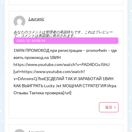
Lauranic
あなたのコメントは管理者の承認待ちです。これはプレビュー
で、コメントは承認後に表示されます。
2025-12-18 08:34
1WIN ПРОМОКОД при регистрации – promo4win – где
взять промокод на 1ВИН
https://www.youtube.com/watch?v=PAD4DGvJ5hU
[url=https://www.youtube.com/watch?
v=DAnsmsQ7beE]СДЕЛАЙ ТАК И ЗАРАБОТАЙ 1ВИН
КАК ВЫИГРАТЬ Lucky Jet МОЩНАЯ СТРАТЕГИЯ Игра
Отзывы Тактика проверка[/url]
返信