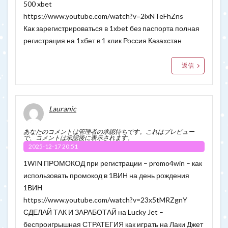
500 xbet
https://www.youtube.com/watch?v=2ixNTeFhZns
Как зарегистрироваться в 1xbet без паспорта полная
регистрация на 1хбет в 1 клик Россия Казахстан
返信
Lauranic
あなたのコメントは管理者の承認待ちです。これはプレビュー
で、コメントは承認後に表示されます。
2025-12-17 20:51
1WIN ПРОМОКОД при регистрации – promo4win – как
использовать промокод в 1ВИН на день рождения
1ВИН
https://www.youtube.com/watch?v=23x5tMRZgnY
СДЕЛАЙ ТАК И ЗАРАБОТАЙ на Lucky Jet –
беспроигрышная СТРАТЕГИЯ как играть на Лаки Джет