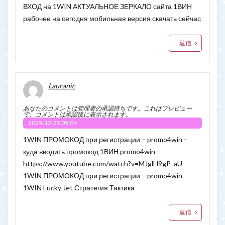
ВХОД на 1WIN АКТУАЛЬНОЕ ЗЕРКАЛО сайта 1ВИН
рабочее на сегодня мобильная версия скачать сейчас
返信
Lauranic
あなたのコメントは管理者の承認待ちです。これはプレビュー
で、コメントは承認後に表示されます。
2025-12-25 09:04
1WIN ПРОМОКОД при регистрации – promo4win –
куда вводить промокод 1ВИН promo4win
https://www.youtube.com/watch?v=MJglH9gP_aU
1WIN ПРОМОКОД при регистрации – promo4win
1WIN Lucky Jet Стратегия Тактика
返信