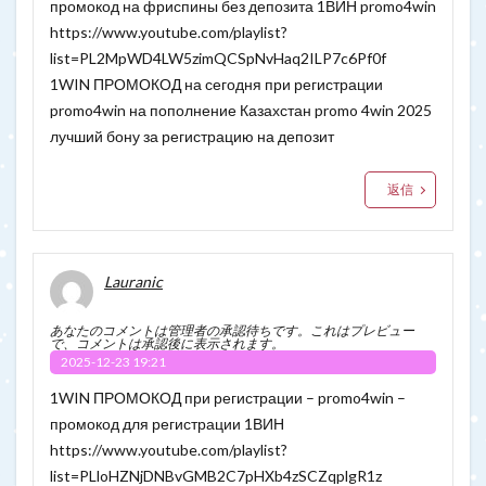
промокод на фриспины без депозита 1ВИН promo4win
https://www.youtube.com/playlist?
list=PL2MpWD4LW5zimQCSpNvHaq2ILP7c6Pf0f
1WIN ПРОМОКОД на сегодня при регистрации
promo4win на пополнение Казахстан promo 4win 2025
лучший бону за регистрацию на депозит
返信
Lauranic
あなたのコメントは管理者の承認待ちです。これはプレビュー
で、コメントは承認後に表示されます。
2025-12-23 19:21
1WIN ПРОМОКОД при регистрации – promo4win –
промокод для регистрации 1ВИН
https://www.youtube.com/playlist?
list=PLloHZNjDNBvGMB2C7pHXb4zSCZqplgR1z