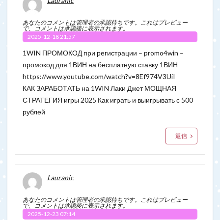
Lauranic
あなたのコメントは管理者の承認待ちです。これはプレビュー
で、コメントは承認後に表示されます。
2025-12-18 21:57
1WIN ПРОМОКОД при регистрации – promo4win –
промокод для 1ВИН на бесплатную ставку 1ВИН
https://www.youtube.com/watch?v=8Ef974V3UiI
КАК ЗАРАБОТАТЬ на 1WIN Лаки Джет МОЩНАЯ
СТРАТЕГИЯ игры 2025 Как играть и выигрывать с 500
рублей
返信
Lauranic
あなたのコメントは管理者の承認待ちです。これはプレビュー
で、コメントは承認後に表示されます。
2025-12-23 07:14