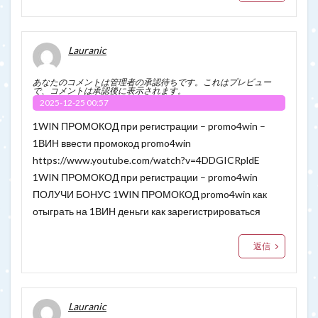
Lauranic
あなたのコメントは管理者の承認待ちです。これはプレビュー
で、コメントは承認後に表示されます。
2025-12-25 00:57
1WIN ПРОМОКОД при регистрации – promo4win –
1ВИН ввести промокод promo4win
https://www.youtube.com/watch?v=4DDGICRpldE
1WIN ПРОМОКОД при регистрации – promo4win
ПОЛУЧИ БОНУС 1WIN ПРОМОКОД promo4win как
отыграть на 1ВИН деньги как зарегистрироваться
返信
Lauranic